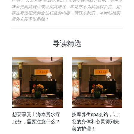
声明：“云SPA网”登载此文出于传递更多信息之目的，并不意
味着赞同其观点或证实其描述，本站亦不为其版权负责。如
存在有侵犯您的合法权益的内容，请联系我们，本网站核实
后将立即予以删除！
导读精选
想要享受上海奉贤水疗
按摩养生spa会馆，让
服务，需要注意什么？
您的身体和心灵得到完
美的护理！