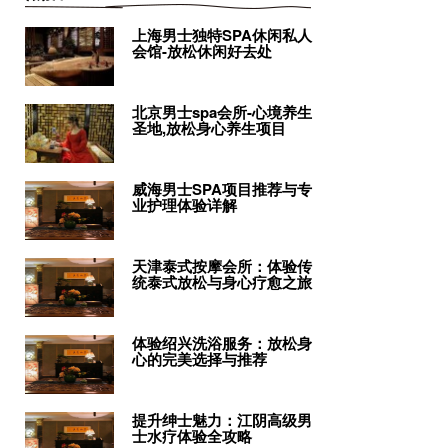
上海男士独特SPA休闲私人
会馆-放松休闲好去处
北京男士spa会所-心境养生
圣地,放松身心养生项目
威海男士SPA项目推荐与专
业护理体验详解
天津泰式按摩会所：体验传
统泰式放松与身心疗愈之旅
体验绍兴洗浴服务：放松身
心的完美选择与推荐
提升绅士魅力：江阴高级男
士水疗体验全攻略