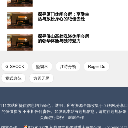
探寻厦门休闲会所：享受生
活与放松身心的绝佳去处
探寻佛山高档洗浴休闲会所
的奢华体验与独特魅力
G-SHOCK
坚韧不
江诗丹顿
Roger Du
意式典范
方圆无界
111本站所提供信息均为绿色，透明，所有资源全部收集于互联网,分享目
的仅供参考,不承担任何责任。如发现本站有违规信息，请前往违规反馈
页面进行举报，谢谢合作！
内容合作：
872917778
紫晶灵文化传播重庆有限公司 Copyright ©