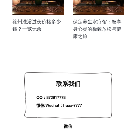
徐州洗浴过夜价格多少
保定养生水疗馆：畅享
钱？一览无余！
身心灵的极致放松与健
康之旅
联系我们
QQ：872917778
微信/Wechat：huaa-7777
微信