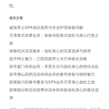
悦。
相关文章
威海男士SPA项目推荐与专业护理体验详解
天津泰式按摩会所：体验传统泰式放松与身心疗愈之
旅
体验绍兴洗浴服务：放松身心的完美选择与推荐
提升绅士魅力：江阴高级男士水疗体验全攻略
探寻厦门休闲会所：享受生活与放松身心的绝佳去处
探寻佛山高档洗浴休闲会所的奢华体验与独特魅力
探索银川的奢华桑拿与SPA会所尽享身心放松之旅
探索烟台附近的按摩沐浴休闲体验放松身心的最佳选
择