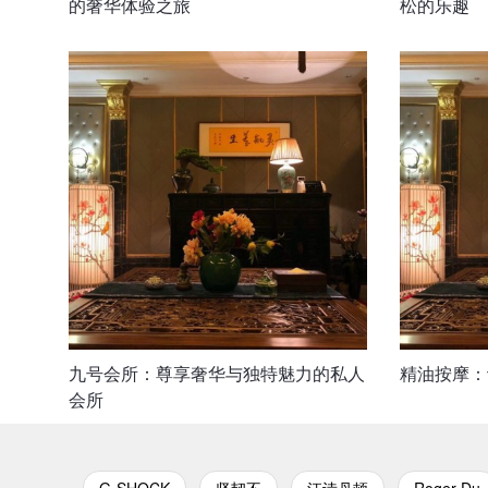
的奢华体验之旅
松的乐趣
九号会所：尊享奢华与独特魅力的私人
精油按摩：
会所
G-SHOCK
坚韧不
江诗丹顿
Roger Du