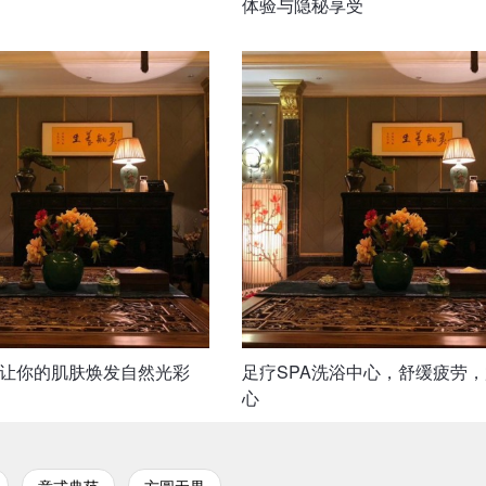
体验与隐秘享受
让你的肌肤焕发自然光彩
足疗SPA洗浴中心，舒缓疲劳
心
意式典范
方圆无界