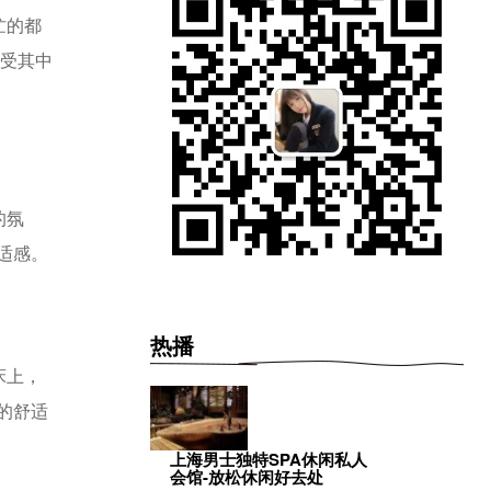
忙的都
感受其中
的氛
适感。
热播
床上，
的舒适
上海男士独特SPA休闲私人
会馆-放松休闲好去处