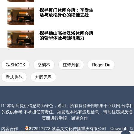
探寻厦门休闲会所：享受生
活与放松身心的绝佳去处
探寻佛山高档洗浴休闲会所
的奢华体验与独特魅力
G-SHOCK
坚韧不
江诗丹顿
Roger Du
意式典范
方圆无界
111本站所提供信息均为绿色，透明，所有资源全部收集于互联网,分享目
的仅供参考,不承担任何责任。如发现本站有违规信息，请前往违规反馈
页面进行举报，谢谢合作！
内容合作：
872917778
紫晶灵文化传播重庆有限公司 Copyright ©