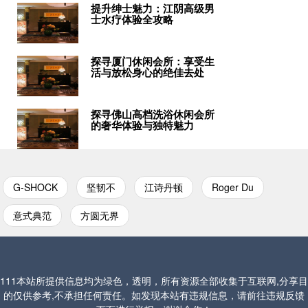
提升绅士魅力：江阴高级男
士水疗体验全攻略
探寻厦门休闲会所：享受生
活与放松身心的绝佳去处
探寻佛山高档洗浴休闲会所
的奢华体验与独特魅力
G-SHOCK
坚韧不
江诗丹顿
Roger Du
意式典范
方圆无界
111本站所提供信息均为绿色，透明，所有资源全部收集于互联网,分享目
的仅供参考,不承担任何责任。如发现本站有违规信息，请前往违规反馈