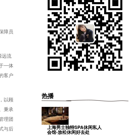
保障员
源远流
于一体
的客户
热播
，以顾
。秉承
管理团
上海男士独特SPA休闲私人
式与后
会馆-放松休闲好去处