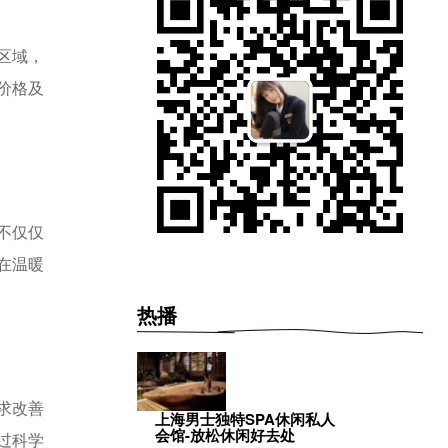
区域，
价格及
不仅仅
在温暖
热播
求改善
上海男士独特SPA休闲私人
会馆-放松休闲好去处
过科学