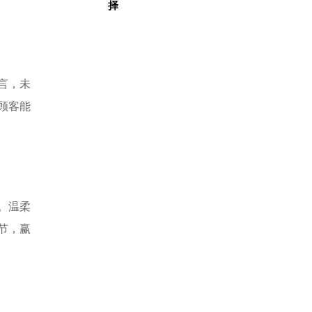
择
言，未
顾客能
。温柔
节，赢