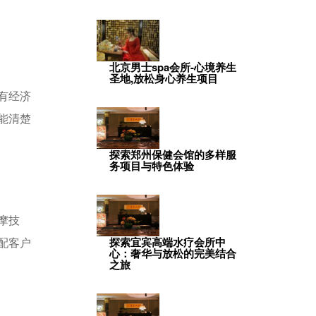
北京男士spa会所-心境养生
圣地,放松身心养生项目
有经济
能清楚
探索郑州保健会馆的多样服
务项目与特色体验
摩技
配客户
探索宜宾高端水疗会所中
心：奢华与放松的完美结合
之旅